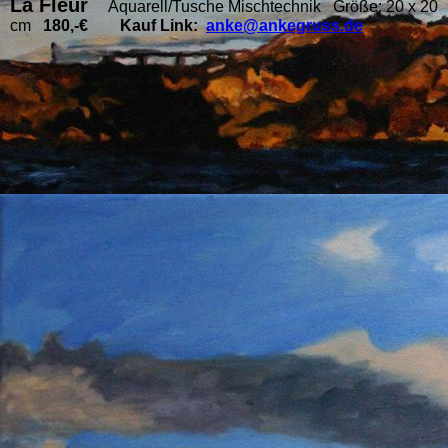
La Fleur
Aquarell/Tusche Mischtechnik Größe: 20 x 20
cm
180,-€ Kauf Link:
anke@ankegruss.de