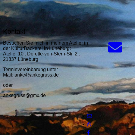
Kontakt
Besuchen Sie mich in meinem Atelier in
der KulturBäckerei in Lüneburg:
Atelier 10 . Dorette-von-Stern-Str. 2 .
21337 Lüneburg
Terminvereinbarung unter
Mail: anke@ankegruss.de
oder
ankegruss@gmx.de